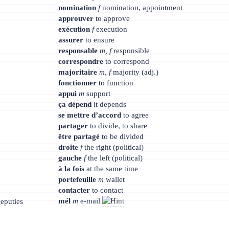
nomination
f
nomination, appointment
approuver
to approve
exécution
f
execution
assurer
to ensure
responsable
m, f
responsible
correspondre
to correspond
majoritaire
m, f
majority (adj.)
fonctionner
to function
appui
m
support
ça dépend
it depends
se mettre d’accord
to agree
partager
to divide, to share
être partagé
to be divided
droite
f
the right (political)
gauche
f
the left (political)
à la fois
at the same time
portefeuille
m
wallet
contacter
to contact
mél
m
e-mail
eputies