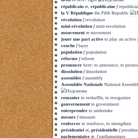
républicain
m
,
républicaine
f
republica
la V République
the Fifth Republic
révolution
f
revolution
mini-révolution
f
mini-revolution
mouvement
m
movement
jouer une part active
to play an active 
couche
f
layer
population
f
population
réforme
f
reform
prononcer
here:
to announce, to prono
dissolution
f
dissolution
assemblée
f
assembly
Assemblée Nationale
National Assemb
remanier
to reshuffle, to reorganize
gouvernement
m
government
entreprendre
to undertake
mesure
f
measure
renforcer
to reinforce, to strengthen
présidentiel
m
,
présidentielle
f
president
parlementaire
m, f
parliamentary