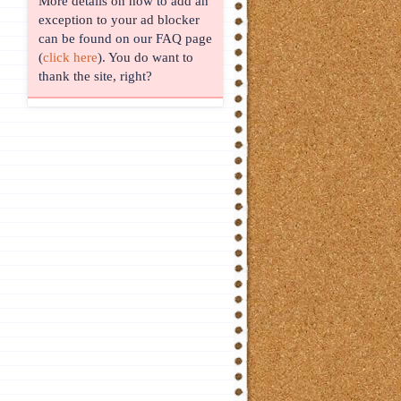
More details on how to add an
exception to your ad blocker
can be found on our FAQ page
(
click here
). You do want to
thank the site, right?