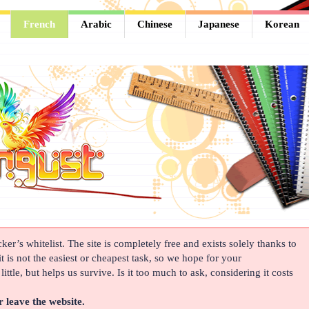
French
Arabic
Chinese
Japanese
Korean
er’s whitelist. The site is completely free and exists solely thanks to
t is not the easiest or cheapest task, so we hope for your
ittle, but helps us survive. Is it too much to ask, considering it costs
r leave the website.