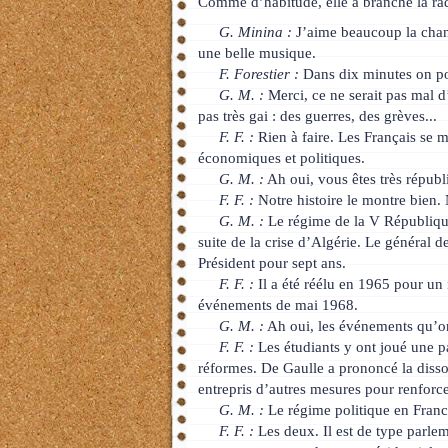
Comme d’habitude, elle a branché la rad
G. Minina :
J’aime beaucoup la chans
une belle musique.
F. Forestier :
Dans dix minutes on pou
G. M. :
Merci, ce ne serait pas mal 
pas très gai : des guerres, des grèves...
F. F. :
Rien à faire. Les Français se me
économiques et politiques.
G. M. :
Ah oui, vous êtes très républi
F. F. :
Notre histoire le montre bien
G. M. :
Le régime de la V République
suite de la crise d’Algérie. Le général d
Président pour sept ans.
F. F. :
Il a été réélu en 1965 pour un 
événements de mai 1968.
G. M. :
Ah oui, les événements qu’on
F. F. :
Les étudiants y ont joué une pa
réformes. De Gaulle a prononcé la diss
entrepris d’autres mesures pour renforce
G. M. :
Le régime politique en France
F. F. :
Les deux. Il est de type parle