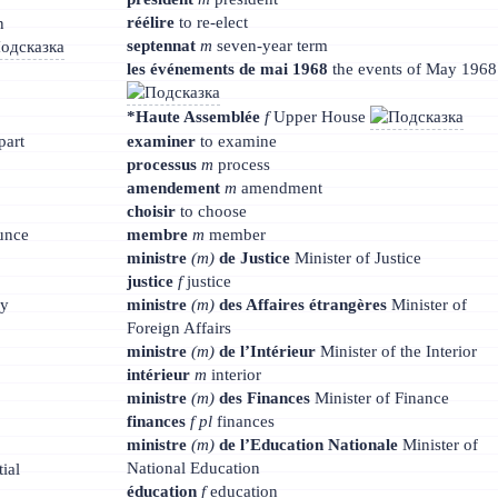
réélire
to re-elect
n
septennat
m
seven-year term
les événements de mai 1968
the events of May 1968
*Haute Assemblée
f
Upper House
part
examiner
to examine
processus
m
process
amendement
m
amendment
choisir
to choose
unce
membre
m
member
ministre
(m)
de Justice
Minister of Justice
justice
f
justice
ly
ministre
(m)
des Affaires étrangères
Minister of
Foreign Affairs
ministre
(m)
de l’Intérieur
Minister of the Interior
intérieur
m
interior
ministre
(m)
des Finances
Minister of Finance
finances
f pl
finances
ministre
(m)
de l’Education Nationale
Minister of
National Education
ial
éducation
f
education