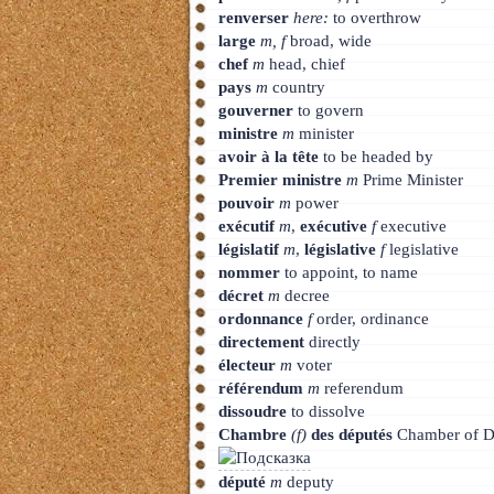
renverser
here:
to overthrow
large
m, f
broad, wide
chef
m
head, chief
pays
m
country
gouverner
to govern
ministre
m
minister
avoir à la tête
to be headed by
Premier ministre
m
Prime Minister
pouvoir
m
power
exécutif
m
,
exécutive
f
executive
législatif
m
,
législative
f
legislative
nommer
to appoint, to name
décret
m
decree
ordonnance
f
order, ordinance
directement
directly
électeur
m
voter
référendum
m
referendum
dissoudre
to dissolve
Chambre
(f)
des députés
Chamber of D
député
m
deputy