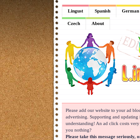
Lingust
Lingust
Spanish
German
Spanish
Czech
About
German
French
Arabic
Chinese
Japanese
Korean
Please add our website to your ad block
Russian
advertising. Supporting and updating i
Turkish
understanding! An ad click costs very l
you nothing?
Czech
Please take this message seriously, o