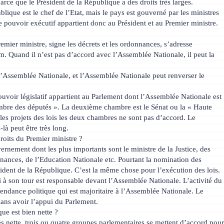
arce que le Président de la République a des droits très larges.
lique est le chef de l’Etat, mais le pays est gouverné par les ministres
Le pouvoir exécutif appartient donc au Président et au Premier ministre.
mier ministre, signe les décrets et les ordonnances, s’adresse
m. Quand il n’est pas d’accord avec l’Assemblée Nationale, il peut la
l’Assemblée Nationale, et l’Assemblée Nationale peut renverser le
.
uvoir législatif appartient au Parlement dont l’Assemblée Nationale est
bre des députés ». La deuxième chambre est le Sénat ou la « Haute
les projets des lois les deux chambres ne sont pas d’accord. Le
à peut être très long.
droits du Premier ministre ?
rnement dont les plus importants sont le ministre de la Justice, des
 Finances, de l’Education Nationale etc. Pourtant la nomination des
sident de la République. C’est la même chose pour l’exécution des lois.
i à son tour est responsable devant l’Assemblée Nationale. L’activité du
tendance politique qui est majoritaire à l’Assemblée Nationale. Le
ans avoir l’appui du Parlement.
que est bien nette ?
ès nette, trois ou quatre groupes parlementaires se mettent d’accord pou