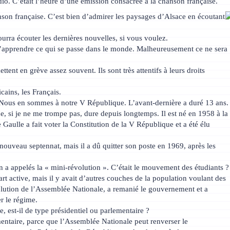
io. C’était l’heure d’une émission consacrée à la chanson française.
on française. C’est bien d’admirer les paysages d’Alsace en écoutant
rra écouter les dernières nouvelles, si vous voulez.
d’apprendre ce qui se passe dans le monde. Malheureusement ce ne sera
ttent en grève assez souvent. Ils sont très attentifs à leurs droits
cains, les Français.
. Nous en sommes à notre V République. L’avant-dernière a duré 13 ans.
, si je ne me trompe pas, dure depuis longtemps. Il est né en 1958 à la
e Gaulle a fait voter la Constitution de la V République et a été élu
nouveau septennat, mais il a dû quitter son poste en 1969, après les
 a appelés la « mini-révolution ». C’était le mouvement des étudiants ?
rt active, mais il y avait d’autres couches de la population voulant des
olution de l’Assemblée Nationale, a remanié le gouvernement et a
r le régime.
, est-il de type présidentiel ou parlementaire ?
mentaire, parce que l’Assemblée Nationale peut renverser le