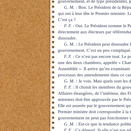
gouvernement, et de type présidentiel, p
G. M. :
Bon. Le Président de la Répub
qui ont à leur tête le Premier ministre. 
C’est ça ?
F. F. :
Oui. Le Président nomme le Pre
directement aux électeurs par référendu
dissoudre.
G. M. :
Le Président peut dissoudre 
gouvernement. C’est un peu compliqué
F. F. :
Ce n’est pas encore tout. Le po
une des deux chambres, appelée « Cham
Assemblée ». Il arrive qu’en examinant 
processus des amendements dans ce cas-l
G. M. :
Je vois. Mais quels sont les 
F. F. :
Il choisit les membres du gouve
Affaires étrangères, de l’intérieur, des
ministres doit être approuvée par le Pré
Elle est assurée par le gouvernement qu
Premier ministre doit correspondre à la 
gouvernement ne peut pas fonctionner s
G. M. :
Est-ce que la tendance politi
F. F. :
Ça dépend. Si elle n’est pas tr