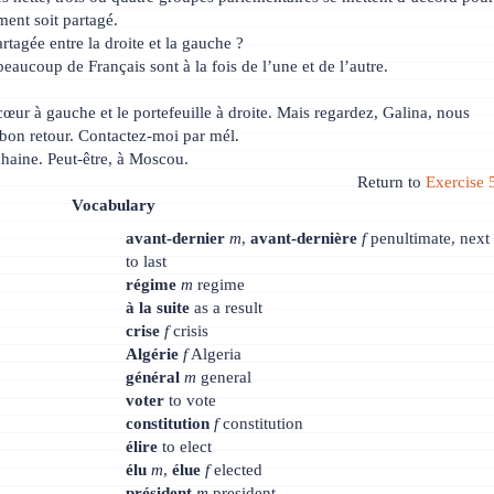
ement soit partagé.
artagée entre la droite et la gauche ?
aucoup de Français sont à la fois de l’une et de l’autre.
cœur à gauche et le portefeuille à droite. Mais regardez, Galina, nous
bon retour. Contactez-moi par mél.
chaine. Peut-être, à Moscou.
Return to
Exercise 
Vocabulary
avant-dernier
m
,
avant-dernière
f
penultimate, next
to last
régime
m
regime
à la suite
as a result
crise
f
crisis
Algérie
f
Algeria
général
m
general
voter
to vote
constitution
f
constitution
élire
to elect
élu
m
,
élue
f
elected
président
m
president