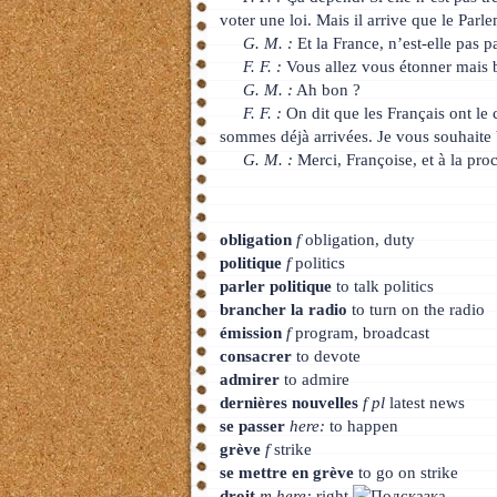
voter une loi. Mais il arrive que le Parl
G. M. :
Et la France, n’est-elle pas p
F. F. :
Vous allez vous étonner mais be
G. M. :
Ah bon ?
F. F. :
On dit que les Français ont le 
sommes déjà arrivées. Je vous souhaite 
G. M. :
Merci, Françoise, et à la pro
obligation
f
obligation, duty
politique
f
politics
parler politique
to talk politics
brancher la radio
to turn on the radio
émission
f
program, broadcast
consacrer
to devote
admirer
to admire
dernières nouvelles
f pl
latest news
se passer
here:
to happen
grève
f
strike
se mettre en grève
to go on strike
droit
m here:
right