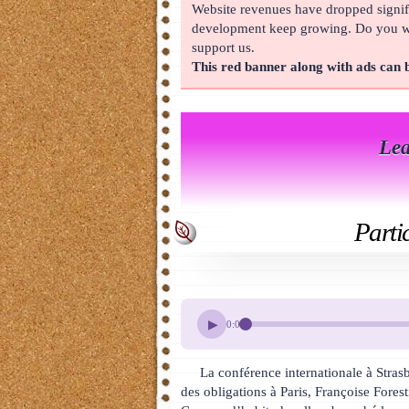
Website revenues have dropped signifi
About
development keep growing. Do you wan
support us.
This red banner along with ads can
Lea
Parti
▶
0:00
La conférence internationale à Stras
des obligations à Paris, Françoise Fores